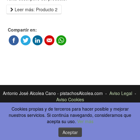
Leer más: Producto 2
Compartir en:
Antonio José Alcolea Cano - pistachosAlcolea.com -
Aviso Legal
-
Aviso Cookies
Calle Ruiz de Alda Nº 52 - 13630 Socuellamos Ciudad Real
Cookies propias y de terceros para hacer posible y mejorar
-
info@agrisoc.com
nuestros servicios. Si continúa navegando, consideramos que
Má Info
-
Plantaciones
acepta su uso.
-
Productos de Pistachos
Ver más
-
Noticias
Aceptar
©
Joomla templates
by